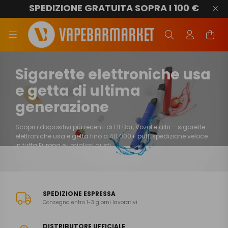
SPEDIZIONE GRATUITA SOPRA I 100 €
Sigarette elettroniche usa
e getta di ultima
generazione
Scopri i dispositivi più recenti di Elf Bar, Vozol e altri – sigarette
elettroniche usa e getta fino a 40.000+ puff, spedizione veloce
in tutta Europa e i migliori gusti.
VAI AI PRODOTTI
SPEDIZIONE ESPRESSA
Consegna entro 1-3 giorni lavorativi
DISTRIBUTORE UFFICIALE