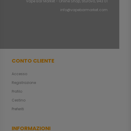
Vape Bar Market - Online Shop, Štúrovo, 943 01
info@vapebarmarket.com
CONTO CLIENTE
Accesso
Registrazione
Profilo
Cestino
Preferiti
INFORMAZIONI