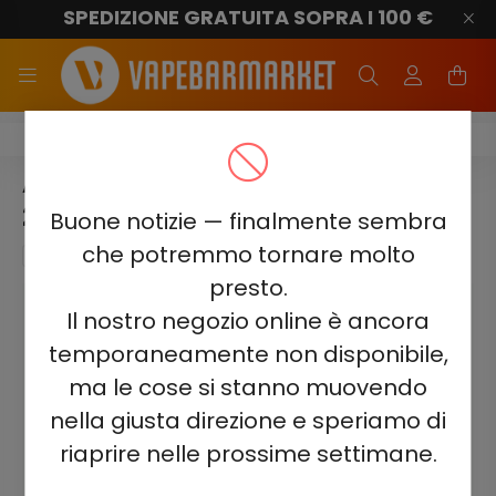
SPEDIZIONE GRATUITA SOPRA I 100 €
Adalya Levo 30K
ADALYA LEVO 30K - VERY BERRY
2%
Buone notizie — finalmente sembra
che potremmo tornare molto
presto.
Il nostro negozio online è ancora
temporaneamente non disponibile,
ma le cose si stanno muovendo
nella giusta direzione e speriamo di
riaprire nelle prossime settimane.