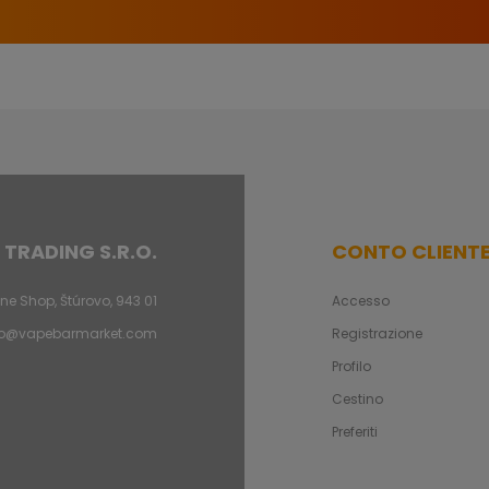
 TRADING S.R.O.
CONTO CLIENT
ne Shop, Štúrovo, 943 01
Accesso
fo@vapebarmarket.com
Registrazione
Profilo
Cestino
Preferiti