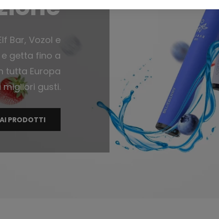
zione
Elf Bar, Vozol e
 e getta fino a
n tutta Europa
i migliori gusti.
 AI PRODOTTI