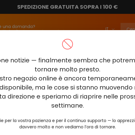
SPEDIZIONE GRATUITA SOPRA I 100 €
e una domanda?
attateci!
info@vapebarmarket.com
00
ELF BAR PI9000
ELF BAR FS18000
ELF BAR BC20000
ne notizie — finalmente sembra che potr
ELF BAR COMBO PRO 30000
ELF BAR RAYA D3 25000
ELF BAR
tornare molto presto.
nostro negozio online è ancora temporaneam
E KING 40000
ELF BAR NIC KING 30000
ELF BAR NICOTINE KI
rette
disponibile, ma le cose si stanno muovendo 
0
VOZOL RAVE 40000
VOZOL STAR 40000
VOZOL NEON 
ta direzione e speriamo di riaprire nelle pro
e usa
JUICY JANE JJ5000
HITME HM20000
AL FAKHER KIT CUBIC 30
settimane.
ultima
ie per la vostra pazienza e per il continuo supporto — lo apprez
davvero molto e non vediamo l’ora di tornare.