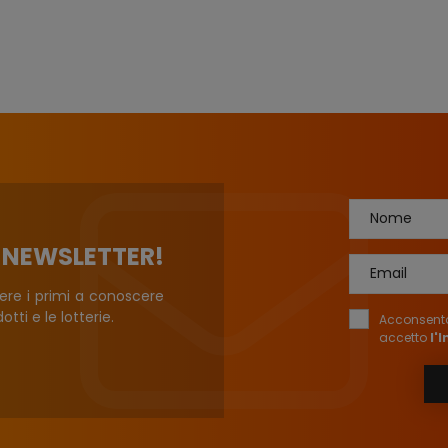
Nome
A NEWSLETTER!
Email
sere i primi a conoscere
tti e le lotterie.
Acconsento 
accetto
l'