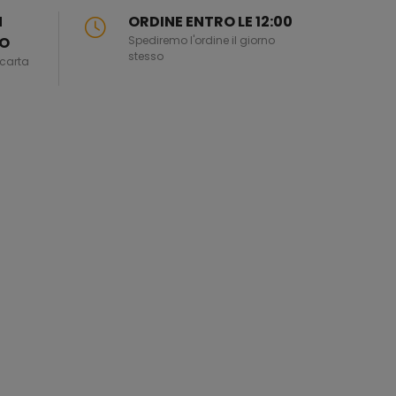
N
ORDINE ENTRO LE 12:00
TO
Spediremo l'ordine il giorno
stesso
carta