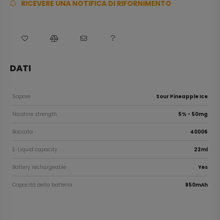
RICEVERE UNA NOTIFICA DI RIFORNIMENTO
DATI
Sapore
Sour Pineapple Ice
Nicotine strength
5% - 50mg
Boccata
40006
E-Liquid capacity
22ml
Battery rechargeable
Yes
Capacità della batteria
850mAh