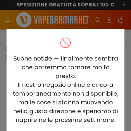
SPEDIZIONE GRATUITA SOPRA I 100 €
Elf Bar Lush King Pro 40000
ELF BAR LUSH KING PRO 40000 -
SOUR PINEAPPLE ICE 5%
Buone notizie — finalmente sembra
che potremmo tornare molto
presto.
Il nostro negozio online è ancora
temporaneamente non disponibile,
ma le cose si stanno muovendo
nella giusta direzione e speriamo di
riaprire nelle prossime settimane.