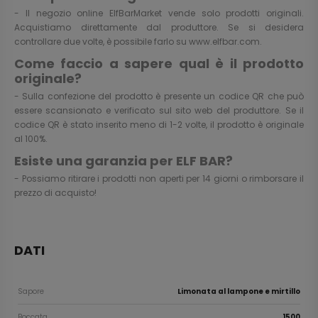
- Il negozio online ElfBarMarket vende solo prodotti originali.
Acquistiamo direttamente dal produttore. Se si desidera
controllare due volte, è possibile farlo su
www.elfbar.com
.
Come faccio a sapere qual è il prodotto
originale?
- Sulla confezione del prodotto è presente un codice QR che può
essere scansionato e verificato sul sito web del produttore. Se il
codice QR è stato inserito meno di 1-2 volte, il prodotto è originale
al 100%.
Esiste una garanzia per ELF BAR?
- Possiamo ritirare i prodotti non aperti per 14 giorni o rimborsare il
prezzo di acquisto!
DATI
Sapore
Limonata al lampone e mirtillo
Boccata
1500