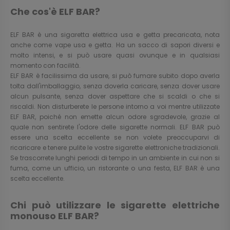
Che cos'è ELF BAR?
ELF BAR è una sigaretta elettrica usa e getta precaricata, nota
anche come vape usa e getta. Ha un sacco di sapori diversi e
molto intensi, e si può usare quasi ovunque e in qualsiasi
momento con facilità.
ELF BAR è facilissima da usare, si può fumare subito dopo averla
tolta dall'imballaggio, senza doverla caricare, senza dover usare
alcun pulsante, senza dover aspettare che si scaldi o che si
riscaldi. Non disturberete le persone intorno a voi mentre utilizzate
ELF BAR, poiché non emette alcun odore sgradevole, grazie al
quale non sentirete l'odore delle sigarette normali. ELF BAR può
essere una scelta eccellente se non volete preoccuparvi di
ricaricare e tenere pulite le vostre sigarette elettroniche tradizionali.
Se trascorrete lunghi periodi di tempo in un ambiente in cui non si
fuma, come un ufficio, un ristorante o una festa, ELF BAR è una
scelta eccellente.
Chi può utilizzare le sigarette elettriche
monouso ELF BAR?