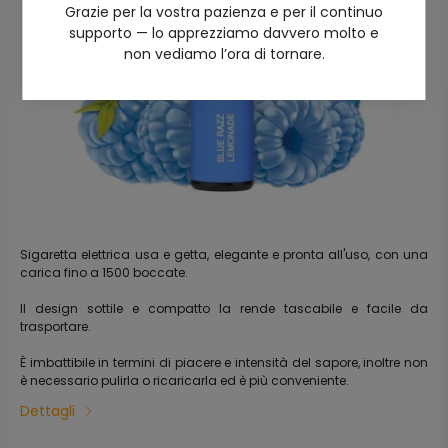
Grazie per la vostra pazienza e per il continuo
supporto — lo apprezziamo davvero molto e
non vediamo l’ora di tornare.
Sigaretta elettrica usa e getta, elegante e pronta all'uso, con una
carica fino a 1500 boccate.
Il design sottile e compatto la rende tascabile e facile da
trasportare.
È imbattibile in termini di piacere e intensità del sapore, inoltre non
è necessario pulirla o ricaricarla ed è più conveniente.
Dettagli