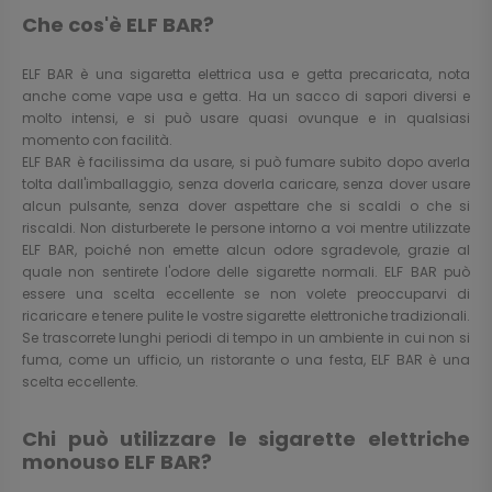
Che cos'è ELF BAR?
ELF BAR è una sigaretta elettrica usa e getta precaricata, nota
anche come vape usa e getta. Ha un sacco di sapori diversi e
molto intensi, e si può usare quasi ovunque e in qualsiasi
momento con facilità.
ELF BAR è facilissima da usare, si può fumare subito dopo averla
tolta dall'imballaggio, senza doverla caricare, senza dover usare
alcun pulsante, senza dover aspettare che si scaldi o che si
riscaldi. Non disturberete le persone intorno a voi mentre utilizzate
ELF BAR, poiché non emette alcun odore sgradevole, grazie al
quale non sentirete l'odore delle sigarette normali. ELF BAR può
essere una scelta eccellente se non volete preoccuparvi di
ricaricare e tenere pulite le vostre sigarette elettroniche tradizionali.
Se trascorrete lunghi periodi di tempo in un ambiente in cui non si
fuma, come un ufficio, un ristorante o una festa, ELF BAR è una
scelta eccellente.
Chi può utilizzare le sigarette elettriche
monouso ELF BAR?