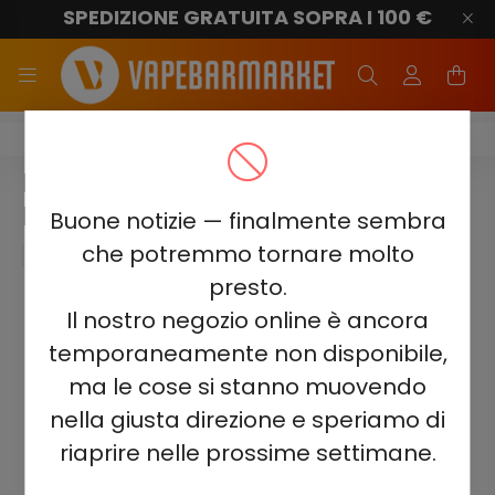
SPEDIZIONE GRATUITA SOPRA I 100 €
ELF BAR 1500 Lux
ELF BAR 1500 LUX - PINK
LEMONADE 2%
Buone notizie — finalmente sembra
che potremmo tornare molto
presto.
Il nostro negozio online è ancora
temporaneamente non disponibile,
ma le cose si stanno muovendo
nella giusta direzione e speriamo di
riaprire nelle prossime settimane.