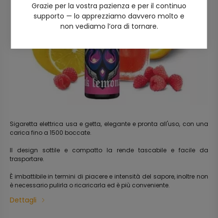
Grazie per la vostra pazienza e per il continuo
supporto — lo apprezziamo davvero molto e
non vediamo l’ora di tornare.
Sigaretta elettrica usa e getta, elegante e pronta all'uso, con una
carica fino a 1500 boccate.
Il design sottile e compatto la rende tascabile e facile da
trasportare.
È imbattibile in termini di piacere e intensità del sapore, inoltre non
è necessario pulirla o ricaricarla ed è più conveniente.
Dettagli