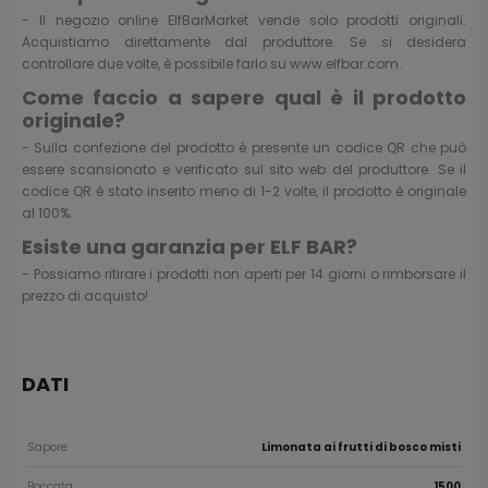
- Il negozio online ElfBarMarket vende solo prodotti originali.
Acquistiamo direttamente dal produttore. Se si desidera
controllare due volte, è possibile farlo su
www.elfbar.com
.
Come faccio a sapere qual è il prodotto
originale?
- Sulla confezione del prodotto è presente un codice QR che può
essere scansionato e verificato sul sito web del produttore. Se il
codice QR è stato inserito meno di 1-2 volte, il prodotto è originale
al 100%.
Esiste una garanzia per ELF BAR?
- Possiamo ritirare i prodotti non aperti per 14 giorni o rimborsare il
prezzo di acquisto!
DATI
Sapore
Limonata ai frutti di bosco misti
Boccata
1500