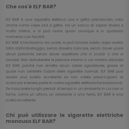
Che cos'è ELF BAR?
ELF BAR è una sigaretta elettrica usa e getta precaricata, nota
anche come vape usa e getta. Ha un sacco di sapori diversi e
molto intensi, e si può usare quasi ovunque e in qualsiasi
momento con facilità.
ELF BAR è facilissima da usare, si può fumare subito dopo averla
tolta dall'imballaggio, senza doverla caricare, senza dover usare
alcun pulsante, senza dover aspettare che si scaldi o che si
riscaldi. Non disturberete le persone intorno a voi mentre utilizzate
ELF BAR, poiché non emette alcun odore sgradevole, grazie al
quale non sentirete l'odore delle sigarette normali. ELF BAR può
essere una scelta eccellente se non volete preoccuparvi di
ricaricare e tenere pulite le vostre sigarette elettroniche tradizionali.
Se trascorrete lunghi periodi di tempo in un ambiente in cui non si
fuma, come un ufficio, un ristorante o una festa, ELF BAR è una
scelta eccellente.
Chi può utilizzare le sigarette elettriche
monouso ELF BAR?