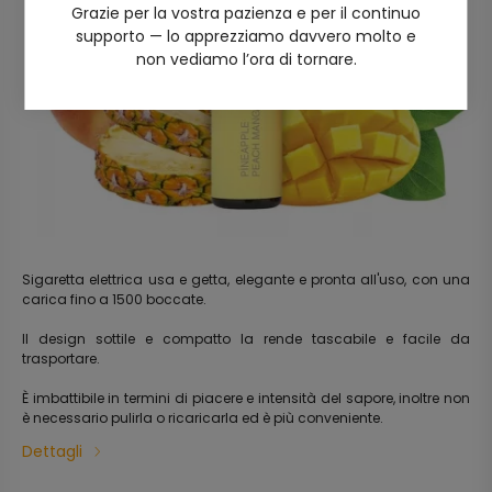
Grazie per la vostra pazienza e per il continuo
supporto — lo apprezziamo davvero molto e
non vediamo l’ora di tornare.
Sigaretta elettrica usa e getta, elegante e pronta all'uso, con una
carica fino a 1500 boccate.
Il design sottile e compatto la rende tascabile e facile da
trasportare.
È imbattibile in termini di piacere e intensità del sapore, inoltre non
è necessario pulirla o ricaricarla ed è più conveniente.
Dettagli