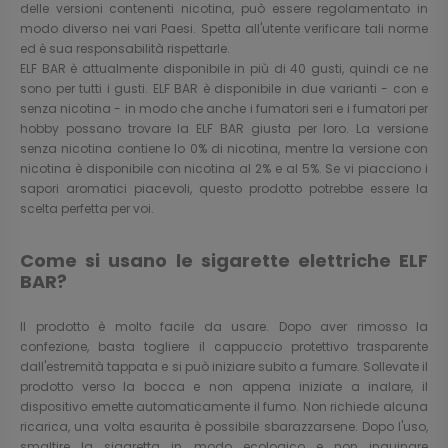
delle versioni contenenti nicotina, può essere regolamentato in
modo diverso nei vari Paesi. Spetta all'utente verificare tali norme
ed è sua responsabilità rispettarle.
ELF BAR è attualmente disponibile in più di 40 gusti, quindi ce ne
sono per tutti i gusti. ELF BAR è disponibile in due varianti - con e
senza nicotina - in modo che anche i fumatori seri e i fumatori per
hobby possano trovare la ELF BAR giusta per loro. La versione
senza nicotina contiene lo 0% di nicotina, mentre la versione con
nicotina è disponibile con nicotina al 2% e al 5%. Se vi piacciono i
sapori aromatici piacevoli, questo prodotto potrebbe essere la
scelta perfetta per voi.
Come si usano le sigarette elettriche ELF
BAR?
Il prodotto è molto facile da usare. Dopo aver rimosso la
confezione, basta togliere il cappuccio protettivo trasparente
dall'estremità tappata e si può iniziare subito a fumare. Sollevate il
prodotto verso la bocca e non appena iniziate a inalare, il
dispositivo emette automaticamente il fumo. Non richiede alcuna
ricarica, una volta esaurita è possibile sbarazzarsene. Dopo l'uso,
smaltire la sigaretta in modo ecologico e non inquinare