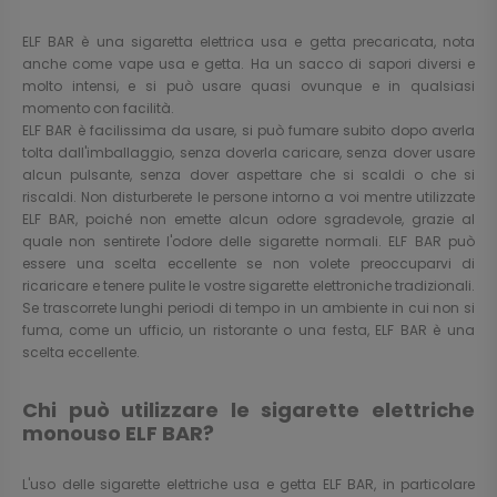
ELF BAR è una sigaretta elettrica usa e getta precaricata, nota
anche come vape usa e getta. Ha un sacco di sapori diversi e
molto intensi, e si può usare quasi ovunque e in qualsiasi
momento con facilità.
ELF BAR è facilissima da usare, si può fumare subito dopo averla
tolta dall'imballaggio, senza doverla caricare, senza dover usare
alcun pulsante, senza dover aspettare che si scaldi o che si
riscaldi. Non disturberete le persone intorno a voi mentre utilizzate
ELF BAR, poiché non emette alcun odore sgradevole, grazie al
quale non sentirete l'odore delle sigarette normali. ELF BAR può
essere una scelta eccellente se non volete preoccuparvi di
ricaricare e tenere pulite le vostre sigarette elettroniche tradizionali.
Se trascorrete lunghi periodi di tempo in un ambiente in cui non si
fuma, come un ufficio, un ristorante o una festa, ELF BAR è una
scelta eccellente.
Chi può utilizzare le sigarette elettriche
monouso ELF BAR?
L'uso delle sigarette elettriche usa e getta ELF BAR, in particolare