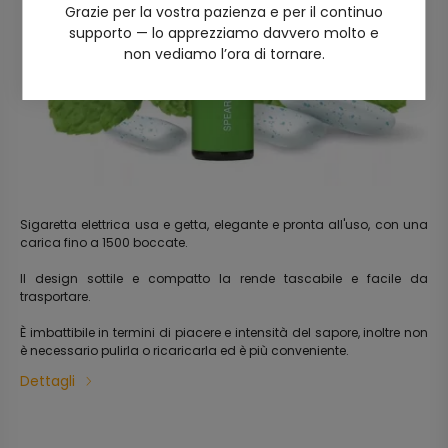
Grazie per la vostra pazienza e per il continuo
supporto — lo apprezziamo davvero molto e
non vediamo l’ora di tornare.
Sigaretta elettrica usa e getta, elegante e pronta all'uso, con una
carica fino a 1500 boccate.
Il design sottile e compatto la rende tascabile e facile da
trasportare.
È imbattibile in termini di piacere e intensità del sapore, inoltre non
è necessario pulirla o ricaricarla ed è più conveniente.
Dettagli