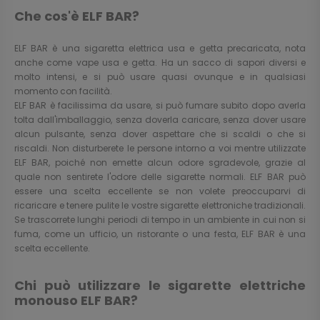
Che cos'è ELF BAR?
ELF BAR è una sigaretta elettrica usa e getta precaricata, nota
anche come vape usa e getta. Ha un sacco di sapori diversi e
molto intensi, e si può usare quasi ovunque e in qualsiasi
momento con facilità.
ELF BAR è facilissima da usare, si può fumare subito dopo averla
tolta dall'imballaggio, senza doverla caricare, senza dover usare
alcun pulsante, senza dover aspettare che si scaldi o che si
riscaldi. Non disturberete le persone intorno a voi mentre utilizzate
ELF BAR, poiché non emette alcun odore sgradevole, grazie al
quale non sentirete l'odore delle sigarette normali. ELF BAR può
essere una scelta eccellente se non volete preoccuparvi di
ricaricare e tenere pulite le vostre sigarette elettroniche tradizionali.
Se trascorrete lunghi periodi di tempo in un ambiente in cui non si
fuma, come un ufficio, un ristorante o una festa, ELF BAR è una
scelta eccellente.
Chi può utilizzare le sigarette elettriche
monouso ELF BAR?