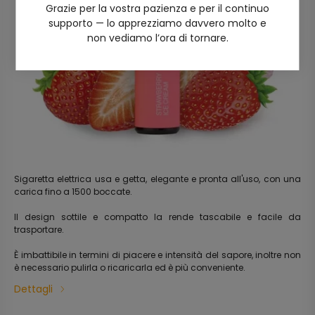
Grazie per la vostra pazienza e per il continuo
supporto — lo apprezziamo davvero molto e
non vediamo l’ora di tornare.
Sigaretta elettrica usa e getta, elegante e pronta all'uso, con una
carica fino a 1500 boccate.
Il design sottile e compatto la rende tascabile e facile da
trasportare.
È imbattibile in termini di piacere e intensità del sapore, inoltre non
è necessario pulirla o ricaricarla ed è più conveniente.
Dettagli