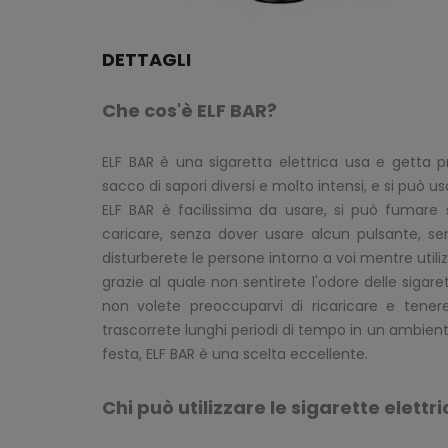
DETTAGLI
Che cos'è ELF BAR?
ELF BAR è una sigaretta elettrica usa e getta
sacco di sapori diversi e molto intensi, e si può 
ELF BAR è facilissima da usare, si può fumare s
caricare, senza dover usare alcun pulsante, sen
disturberete le persone intorno a voi mentre util
grazie al quale non sentirete l'odore delle sigar
non volete preoccuparvi di ricaricare e tenere 
trascorrete lunghi periodi di tempo in un ambient
festa, ELF BAR è una scelta eccellente.
Chi può utilizzare le sigarette elet