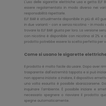
L'uso delle sigarette elettriche usa e getta ELF B
essere regolamentato in modo diverso nei vari 
responsabilità rispettarle.
ELF BAR è attualmente disponibile in più di 40 gust
in due varianti - con e senza nicotina - in modo
trovare la ELF BAR giusta per loro. La versione se
con nicotina è disponibile con nicotina al 2% e a
prodotto potrebbe essere la scelta perfetta per v
Come si usano le sigarette elettrich
Il prodotto è molto facile da usare. Dopo aver rim
trasparente dall'estremità tappata e si può inizia
non appena iniziate a inalare, il dispositivo eme
una volta esaurita è possibile sbarazzarsene. D
inquinare l'ambiente. È possibile iniziare e sm
necessario spegnere o riavviare il prodotto qua
spegne automaticamente.