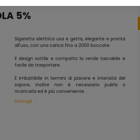
OLA 5%
Sigaretta elettrica usa e getta, elegante e pronta
all'uso, con una carica fino a 2000 boccate.
Il design sottile e compatto la rende tascabile e
facile da trasportare.
È imbattibile in termini di piacere e intensità del
sapore, inoltre non è necessario pulirla o
ricaricarla ed è più conveniente.
Dettagli