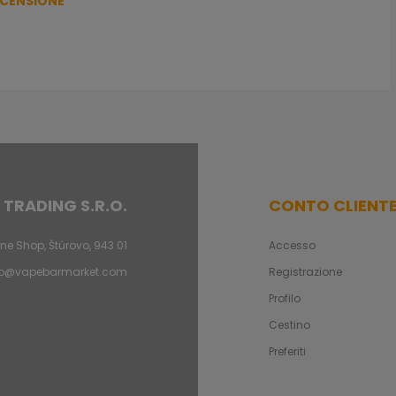
ECENSIONE
 TRADING S.R.O.
CONTO CLIENT
ne Shop, Štúrovo, 943 01
Accesso
fo@vapebarmarket.com
Registrazione
Profilo
Cestino
Preferiti