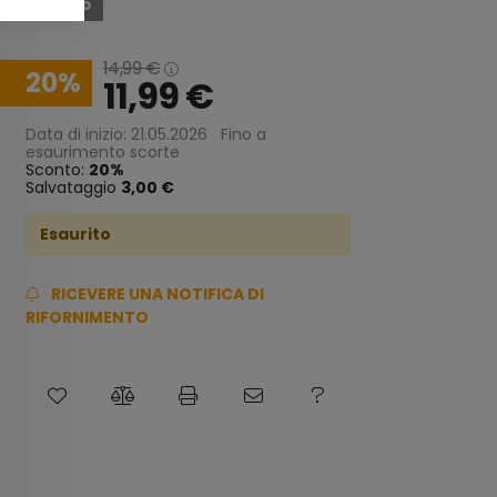
Esaurito
14,99
€
20
11,99
€
Data di inizio: 21.05.2026
Fino a
esaurimento scorte
Sconto:
20
Salvataggio
3,00 €
Esaurito
RICEVERE UNA NOTIFICA DI
RIFORNIMENTO