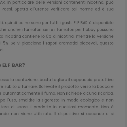
AR, in particolare delle versioni contenenti nicotina, può
Paesi. Spetta all'utente verificare tali norme ed è sua
i, quindi ce ne sono per tutti i gusti. ELF BAR è disponibile
 che anche i fumatori seri e i fumatori per hobby possano
nza nicotina contiene lo 0% di nicotina, mentre la versione
l 5%. Se vi piacciono i sapori aromatici piacevoli, questo
oi.
e ELF BAR?
osso la confezione, basta togliere il cappuccio protettivo
re subito a fumare. Sollevate il prodotto verso la bocca e
tte automaticamente il fumo. Non richiede alcuna ricarica,
opo l'uso, smaltire la sigaretta in modo ecologico e non
ettere di usare il prodotto in qualsiasi momento. Non è
ndo non viene utilizzato. Il dispositivo si accende e si