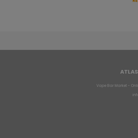
R
ATLAS
Vape Bar Market - Onli
in