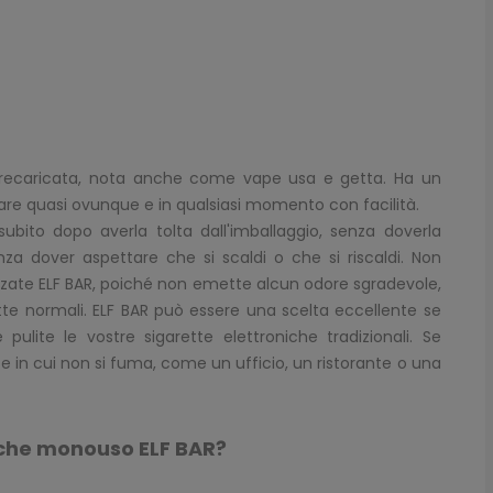
 precaricata, nota anche come vape usa e getta. Ha un
usare quasi ovunque e in qualsiasi momento con facilità.
ubito dopo averla tolta dall'imballaggio, senza doverla
za dover aspettare che si scaldi o che si riscaldi. Non
izzate ELF BAR, poiché non emette alcun odore sgradevole,
ette normali. ELF BAR può essere una scelta eccellente se
pulite le vostre sigarette elettroniche tradizionali. Se
e in cui non si fuma, come un ufficio, un ristorante o una
triche monouso ELF BAR?