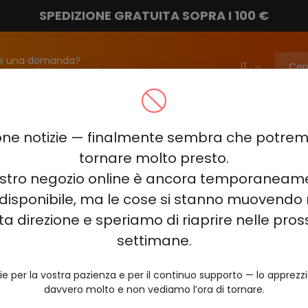
SPEDIZIONE GRATUITA SOPRA I 100 €
e una domanda?
attateci!
info@vapebarmarket.com
00
ELF BAR PI9000
ELF BAR FS18000
ELF BAR BC20000
ne notizie — finalmente sembra che potr
ELF BAR COMBO PRO 30000
ELF BAR RAYA D3 25000
ELF BAR
tornare molto presto.
nostro negozio online è ancora temporaneam
E KING 40000
ELF BAR NIC KING 30000
ELF BAR NICOTINE KI
disponibile, ma le cose si stanno muovendo 
0
VOZOL RAVE 40000
VOZOL STAR 40000
VOZOL NEON 
ta direzione e speriamo di riaprire nelle pro
JUICY JANE JJ5000
HITME HM20000
settimane.
AL FAKHER KIT CUBIC 30
ie per la vostra pazienza e per il continuo supporto — lo apprez
davvero molto e non vediamo l’ora di tornare.