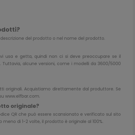
odotti?
a descrizione del prodotto o nel nome del prodotto.
ivi usa e getta, quindi non ci si deve preoccupare se il
. Tuttavia, alcune versioni, come i modelli da 3600/5000
tti originali. Acquistiamo direttamente dal produttore. Se
 su
www.elfbar.com
.
tto originale?
dice QR che può essere scansionato e verificato sul sito
 meno di 1-2 volte, il prodotto è originale al 100%.