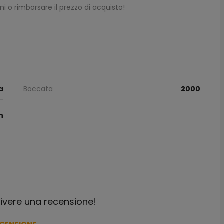
rni o rimborsare il prezzo di acquisto!
a
Boccata
2000
h
crivere una recensione!