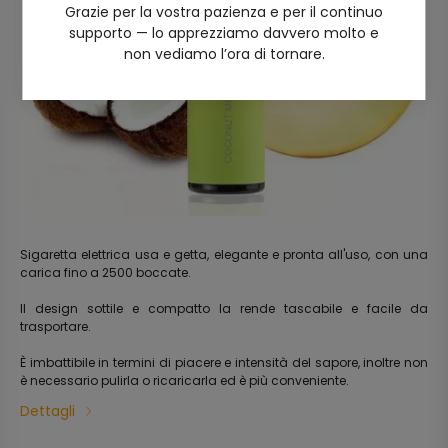
Grazie per la vostra pazienza e per il continuo
supporto — lo apprezziamo davvero molto e
non vediamo l’ora di tornare.
Sigaretta elettrica usa e getta, elegante e pronta all'uso, con una
carica fino a 2500 boccate.
Il design sottile e compatto la rende tascabile e facile da
trasportare.
È imbattibile in termini di piacere e intensità del sapore, inoltre non
è necessario pulirla o ricaricarla ed è più conveniente.
Dettagli