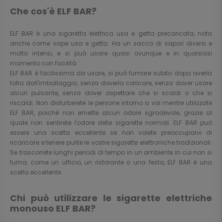
Che cos'è ELF BAR?
ELF BAR è una sigaretta elettrica usa e getta precaricata, nota
anche come vape usa e getta. Ha un sacco di sapori diversi e
molto intensi, e si può usare quasi ovunque e in qualsiasi
momento con facilità.
ELF BAR è facilissima da usare, si può fumare subito dopo averla
tolta dall'imballaggio, senza doverla caricare, senza dover usare
alcun pulsante, senza dover aspettare che si scaldi o che si
riscaldi. Non disturberete le persone intorno a voi mentre utilizzate
ELF BAR, poiché non emette alcun odore sgradevole, grazie al
quale non sentirete l'odore delle sigarette normali. ELF BAR può
essere una scelta eccellente se non volete preoccuparvi di
ricaricare e tenere pulite le vostre sigarette elettroniche tradizionali.
Se trascorrete lunghi periodi di tempo in un ambiente in cui non si
fuma, come un ufficio, un ristorante o una festa, ELF BAR è una
scelta eccellente.
Chi può utilizzare le sigarette elettriche
monouso ELF BAR?