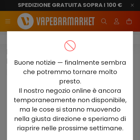
SPEDIZIONE GRATUITA SOPRA I 100 €
ELF BAR 2500
ELF BAR 2500 - COCONUT
MELON 2%
Buone notizie — finalmente sembra
che potremmo tornare molto
presto.
Il nostro negozio online è ancora
temporaneamente non disponibile,
ma le cose si stanno muovendo
nella giusta direzione e speriamo di
riaprire nelle prossime settimane.