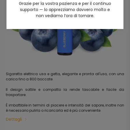
Grazie per la vostra pazienza e per il continuo
supporto — lo apprezziamo davvero molto e
non vediamo l’ora di tornare.
Sigaretta elettrica usa e getta, elegante e pronta all'uso, con una
carica fino a 800 boccate.
Il design sottile e compatto la rende tascabile e facile da
trasportare.
È imbattibile in termini di piacere e intensità del sapore, inoltre non
è necessario pulirla o ricaricarla ed è più conveniente.
Dettagli