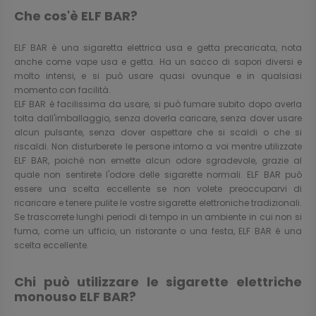
Che cos'è ELF BAR?
ELF BAR è una sigaretta elettrica usa e getta precaricata, nota
anche come vape usa e getta. Ha un sacco di sapori diversi e
molto intensi, e si può usare quasi ovunque e in qualsiasi
momento con facilità.
ELF BAR è facilissima da usare, si può fumare subito dopo averla
tolta dall'imballaggio, senza doverla caricare, senza dover usare
alcun pulsante, senza dover aspettare che si scaldi o che si
riscaldi. Non disturberete le persone intorno a voi mentre utilizzate
ELF BAR, poiché non emette alcun odore sgradevole, grazie al
quale non sentirete l'odore delle sigarette normali. ELF BAR può
essere una scelta eccellente se non volete preoccuparvi di
ricaricare e tenere pulite le vostre sigarette elettroniche tradizionali.
Se trascorrete lunghi periodi di tempo in un ambiente in cui non si
fuma, come un ufficio, un ristorante o una festa, ELF BAR è una
scelta eccellente.
Chi può utilizzare le sigarette elettriche
monouso ELF BAR?