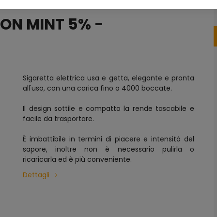
MON MINT 5% -
Sigaretta elettrica usa e getta, elegante e pronta
all'uso, con una carica fino a 4000 boccate.
Il design sottile e compatto la rende tascabile e
facile da trasportare.
È imbattibile in termini di piacere e intensità del
sapore, inoltre non è necessario pulirla o
ricaricarla ed è più conveniente.
Dettagli