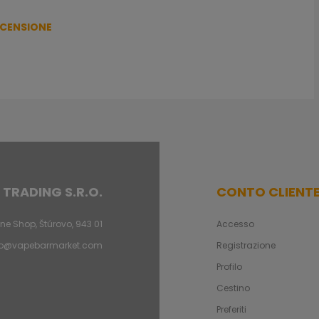
ECENSIONE
 TRADING S.R.O.
CONTO CLIENT
ne Shop, Štúrovo, 943 01
Accesso
fo@vapebarmarket.com
Registrazione
Profilo
Cestino
Preferiti