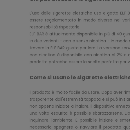
L'uso delle sigarette elettriche usa e getta ELF B
essere regolamentato in modo diverso nei vari 
responsabilità rispettarle.
ELF BAR è attualmente disponibile in più di 40 gust
in due varianti - con e senza nicotina - in modo
trovare la ELF BAR giusta per loro. La versione se
con nicotina è disponibile con nicotina al 2% e a
prodotto potrebbe essere la scelta perfetta per v
Come si usano le sigarette elettrich
Il prodotto è molto facile da usare. Dopo aver rim
trasparente dall'estremità tappata e si può inizia
non appena iniziate a inalare, il dispositivo eme
una volta esaurita è possibile sbarazzarsene. D
inquinare l'ambiente. È possibile iniziare e sm
necessario spegnere o riavviare il prodotto qua