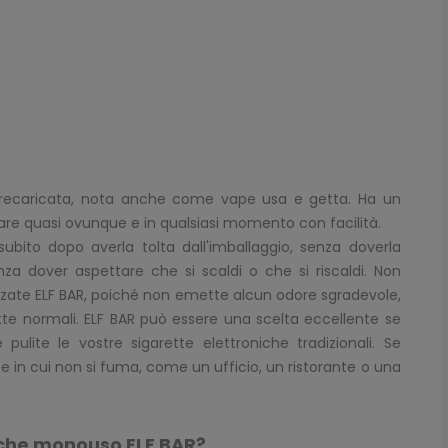
 precaricata, nota anche come vape usa e getta. Ha un
usare quasi ovunque e in qualsiasi momento con facilità.
ubito dopo averla tolta dall'imballaggio, senza doverla
za dover aspettare che si scaldi o che si riscaldi. Non
izzate ELF BAR, poiché non emette alcun odore sgradevole,
ette normali. ELF BAR può essere una scelta eccellente se
pulite le vostre sigarette elettroniche tradizionali. Se
e in cui non si fuma, come un ufficio, un ristorante o una
triche monouso ELF BAR?