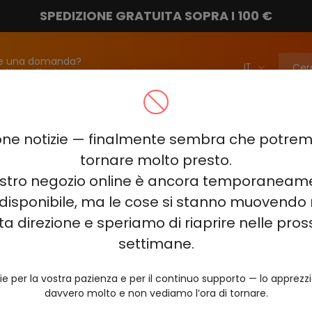
SPEDIZIONE GRATUITA SOPRA I 100 €
e una domanda?
attateci!
info@vapebarmarket.com
00
ELF BAR PI9000
ELF BAR FS18000
ELF BAR BC20000
ne notizie — finalmente sembra che potr
ELF BAR COMBO PRO 30000
ELF BAR RAYA D3 25000
ELF BAR
tornare molto presto.
nostro negozio online è ancora temporaneam
E KING 40000
ELF BAR NIC KING 30000
ELF BAR NICOTINE KI
disponibile, ma le cose si stanno muovendo 
0
VOZOL RAVE 40000
VOZOL STAR 40000
VOZOL NEON 
ta direzione e speriamo di riaprire nelle pro
JUICY JANE JJ5000
HITME HM20000
settimane.
AL FAKHER KIT CUBIC 30
ie per la vostra pazienza e per il continuo supporto — lo apprez
davvero molto e non vediamo l’ora di tornare.