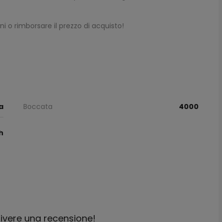
rni o rimborsare il prezzo di acquisto!
a
Boccata
4000
h
crivere una recensione!