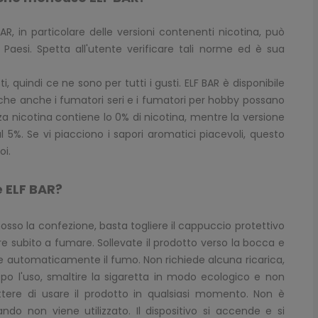
AR, in particolare delle versioni contenenti nicotina, può
Paesi. Spetta all'utente verificare tali norme ed è sua
i, quindi ce ne sono per tutti i gusti. ELF BAR è disponibile
 che anche i fumatori seri e i fumatori per hobby possano
nza nicotina contiene lo 0% di nicotina, mentre la versione
l 5%. Se vi piacciono i sapori aromatici piacevoli, questo
oi.
e ELF BAR?
osso la confezione, basta togliere il cappuccio protettivo
re subito a fumare. Sollevate il prodotto verso la bocca e
tte automaticamente il fumo. Non richiede alcuna ricarica,
opo l'uso, smaltire la sigaretta in modo ecologico e non
ettere di usare il prodotto in qualsiasi momento. Non è
ndo non viene utilizzato. Il dispositivo si accende e si