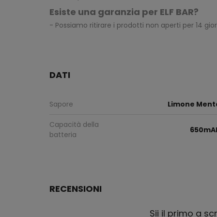
Esiste una garanzia per ELF BAR?
- Possiamo ritirare i prodotti non aperti per 14 gio
DATI
Sapore
Limone Ment
Capacità della
650mA
batteria
RECENSIONI
Sii il primo a s