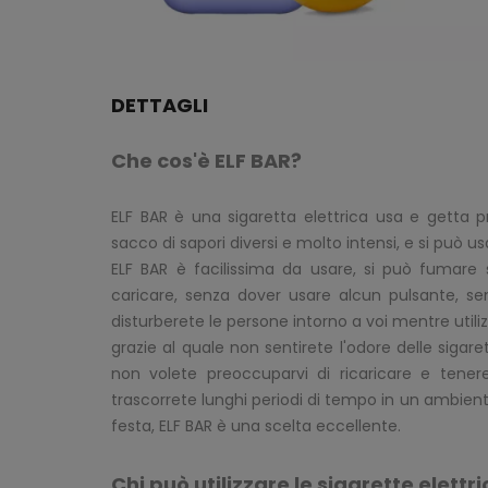
DETTAGLI
Che cos'è ELF BAR?
ELF BAR è una sigaretta elettrica usa e getta
sacco di sapori diversi e molto intensi, e si può 
ELF BAR è facilissima da usare, si può fumare s
caricare, senza dover usare alcun pulsante, sen
disturberete le persone intorno a voi mentre util
grazie al quale non sentirete l'odore delle sigar
non volete preoccuparvi di ricaricare e tenere 
trascorrete lunghi periodi di tempo in un ambient
festa, ELF BAR è una scelta eccellente.
Chi può utilizzare le sigarette elet