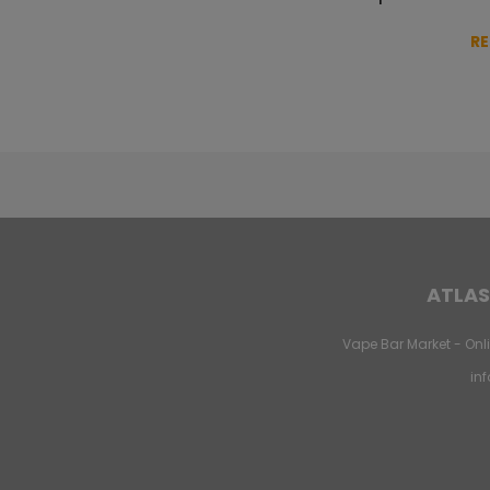
R
ATLAS
Vape Bar Market - Onli
in