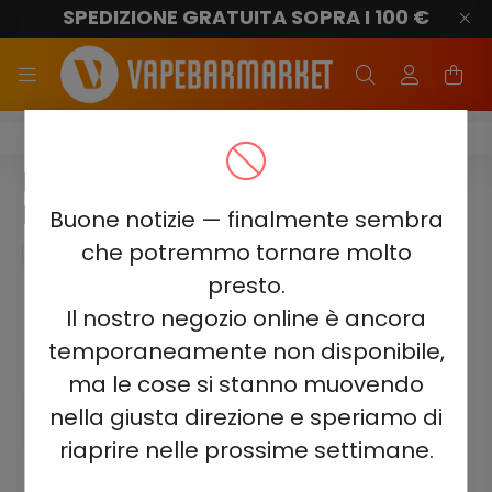
SPEDIZIONE GRATUITA SOPRA I 100 €
ELF BAR BC4000
ELF BAR BC4000 - STRAWBERRY
MANGO 5% - RICARICABILE
Buone notizie — finalmente sembra
che potremmo tornare molto
presto.
Il nostro negozio online è ancora
temporaneamente non disponibile,
ma le cose si stanno muovendo
nella giusta direzione e speriamo di
riaprire nelle prossime settimane.