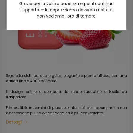
Grazie per la vostra pazienza e per il continuo
supporto — lo apprezziamo davvero molto e
non vediamo l’ora di tornare.
Sigaretta elettrica usa e getta, elegante e pronta all'uso, con una
carica fino a 4000 boccate.
Il design sottile e compatto la rende tascabile e facile da
trasportare.
È imbattibile in termini di piacere e intensità del sapore, inoltre non
è necessario pulirla o ricaricarla ed è più conveniente.
Dettagli