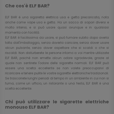
Che cos'è ELF BAR?
ELF BAR è una sigaretta elettrica usa e getta precaricata, nota
anche come vape usa e getta. Ha un sacco di sapori diversi e
molto intensi, e si può usare quasi ovunque e in qualsiasi
momento con facilità.
ELF BAR è facilissima da usare, si può fumare subito dopo averla
tolta dall'imballaggio, senza doverla caricare, senza dover usare
alcun pulsante, senza dover aspettare che si scaldi o che si
riscaldi. Non disturberete le persone intorno a voi mentre utilizzate
ELF BAR, poiché non emette alcun odore sgradevole, grazie al
quale non sentirete l'odore delle sigarette normali. ELF BAR può
essere una scelta eccellente se non volete preoccuparvi di
ricaricare e tenere pulite le vostre sigarette elettroniche tradizionali.
Se trascorrete lunghi periodi di tempo in un ambiente in cui non si
fuma, come un ufficio, un ristorante o una festa, ELF BAR è una
scelta eccellente.
Chi può utilizzare le sigarette elettriche
monouso ELF BAR?