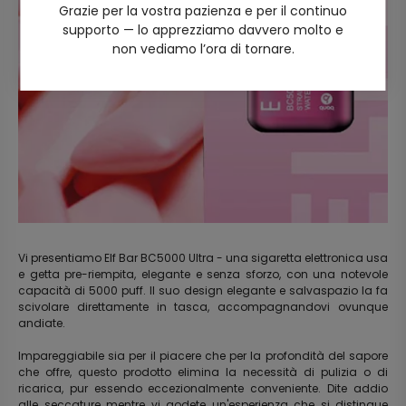
Grazie per la vostra pazienza e per il continuo
supporto — lo apprezziamo davvero molto e
non vediamo l’ora di tornare.
Vi presentiamo Elf Bar BC5000 Ultra - una sigaretta elettronica usa
e getta pre-riempita, elegante e senza sforzo, con una notevole
capacità di 5000 puff. Il suo design elegante e salvaspazio la fa
scivolare direttamente in tasca, accompagnandovi ovunque
andiate.
Impareggiabile sia per il piacere che per la profondità del sapore
che offre, questo prodotto elimina la necessità di pulizia o di
ricarica, pur essendo eccezionalmente conveniente. Dite addio
alle seccature mentre vi godete un'esperienza che si distingue