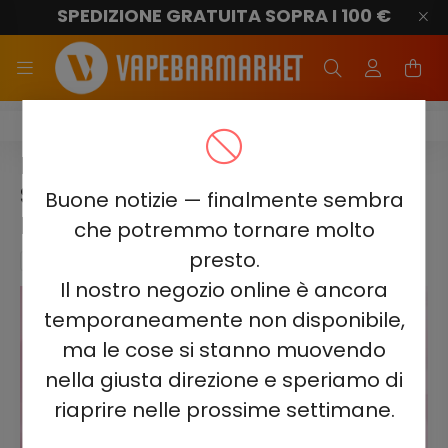
SPEDIZIONE GRATUITA SOPRA I 100 €
Elf Bar BC5000 Ultra
ELF BAR BC5000 ULTRA -
STRAWBERRY WATERMELON
Buone notizie — finalmente sembra
BUBBLE GUM 5% - RICARICABILE
che potremmo tornare molto
presto.
Il nostro negozio online è ancora
temporaneamente non disponibile,
ma le cose si stanno muovendo
nella giusta direzione e speriamo di
riaprire nelle prossime settimane.