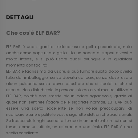
DETTAGLI
Che cos'è ELF BAR?
ELF BAR è una sigaretta elettrica usa e getta precaricata, nota
anche come vape usa e getta. Ha un sacco di sapori diversi e
molto intensi, e si può usare quasi ovunque e in qualsiasi
momento con facilità.
ELF BAR è facilissima da usare, si può fumare subito dopo averla
tolta dall'imballaggio, senza doverla caricare, senza dover usare
alcun pulsante, senza dover aspettare che si scaldi o che si
riscaldi. Non disturberete le persone intorno a voi mentre utilizzate
ELF BAR, poiché non emette alcun odore sgradevole, grazie al
quale non sentirete l'odore delle sigarette normali. ELF BAR può
essere una scelta eccellente se non volete preoccuparvi di
ricaricare e tenere pulite le vostre sigarette elettroniche tradizionali.
Se trascorrete lunghi periodi di tempo in un ambiente in cui non si
fuma, come un ufficio, un ristorante o una festa, ELF BAR è una
scelta eccellente.