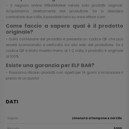
- Il negozio online ElfBarMarket vende solo prodotti originali.
Acquistiamo direttamente dal produttore. Se si desidera
controllare due volte, è possibile farlo su
www.elfbar.com
.
Come faccio a sapere qual è il prodotto
originale?
- Sulla confezione del prodotto è presente un codice QR che può
essere scansionato e verificato sul sito web del produttore. Se il
codice QR è stato inserito meno di 1-2 volte, il prodotto è originale
al 100%.
Esiste una garanzia per ELF BAR?
- Possiamo ritirare i prodotti non aperti per 14 giorni o rimborsare il
prezzo di acquisto!
DATI
Sapore
Limonata al lampone e mirtillo
Boccata
5000