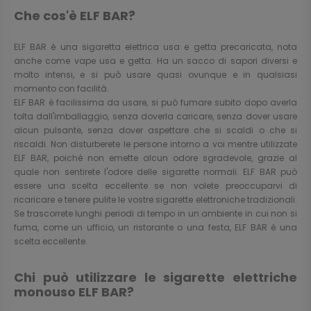
Che cos'è ELF BAR?
ELF BAR è una sigaretta elettrica usa e getta precaricata, nota
anche come vape usa e getta. Ha un sacco di sapori diversi e
molto intensi, e si può usare quasi ovunque e in qualsiasi
momento con facilità.
ELF BAR è facilissima da usare, si può fumare subito dopo averla
tolta dall'imballaggio, senza doverla caricare, senza dover usare
alcun pulsante, senza dover aspettare che si scaldi o che si
riscaldi. Non disturberete le persone intorno a voi mentre utilizzate
ELF BAR, poiché non emette alcun odore sgradevole, grazie al
quale non sentirete l'odore delle sigarette normali. ELF BAR può
essere una scelta eccellente se non volete preoccuparvi di
ricaricare e tenere pulite le vostre sigarette elettroniche tradizionali.
Se trascorrete lunghi periodi di tempo in un ambiente in cui non si
fuma, come un ufficio, un ristorante o una festa, ELF BAR è una
scelta eccellente.
Chi può utilizzare le sigarette elettriche
monouso ELF BAR?