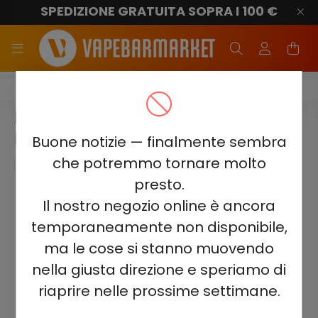
SPEDIZIONE GRATUITA SOPRA I 100 €
Elf Bar TE5000
ELF BAR TE5000 - BLUE RAZZ
LEMONADE 5% - RICARICABILE
Buone notizie — finalmente sembra
che potremmo tornare molto
presto.
Il nostro negozio online è ancora
temporaneamente non disponibile,
ma le cose si stanno muovendo
nella giusta direzione e speriamo di
riaprire nelle prossime settimane.