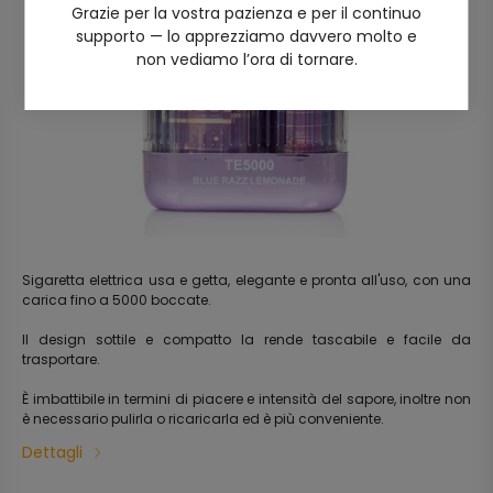
Grazie per la vostra pazienza e per il continuo
supporto — lo apprezziamo davvero molto e
non vediamo l’ora di tornare.
Sigaretta elettrica usa e getta, elegante e pronta all'uso, con una
carica fino a 5000 boccate.
Il design sottile e compatto la rende tascabile e facile da
trasportare.
È imbattibile in termini di piacere e intensità del sapore, inoltre non
è necessario pulirla o ricaricarla ed è più conveniente.
Dettagli