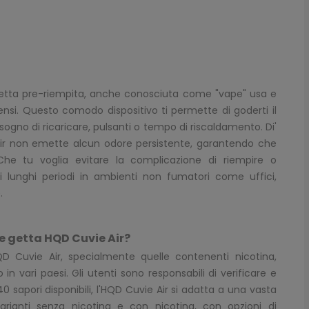
 getta pre-riempita, anche conosciuta come "vape" usa e
nsi. Questo comodo dispositivo ti permette di goderti il
gno di ricaricare, pulsanti o tempo di riscaldamento. Di'
 Air non emette alcun odore persistente, garantendo che
. Che tu voglia evitare la complicazione di riempire o
i lunghi periodi in ambienti non fumatori come uffici,
.
 e getta HQD Cuvie Air?
QD Cuvie Air, specialmente quelle contenenti nicotina,
 vari paesi. Gli utenti sono responsabili di verificare e
0 sapori disponibili, l'HQD Cuvie Air si adatta a una vasta
arianti senza nicotina e con nicotina, con opzioni di