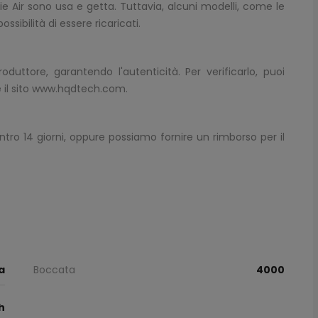
e Air sono usa e getta. Tuttavia, alcuni modelli, come le
ssibilità di essere ricaricati.
duttore, garantendo l'autenticità. Per verificarlo, puoi
il sito
www.hqdtech.com
.
entro 14 giorni, oppure possiamo fornire un rimborso per il
a
Boccata
4000
h