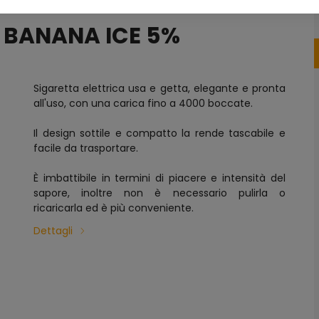
- BANANA ICE 5%
Sigaretta elettrica usa e getta, elegante e pronta
all'uso, con una carica fino a 4000 boccate.
Il design sottile e compatto la rende tascabile e
facile da trasportare.
È imbattibile in termini di piacere e intensità del
sapore, inoltre non è necessario pulirla o
ricaricarla ed è più conveniente.
Dettagli