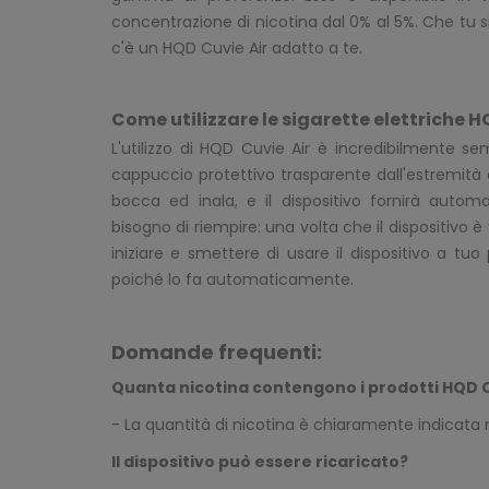
concentrazione di nicotina dal 0% al 5%. Che tu
c'è un HQD Cuvie Air adatto a te.
Come utilizzare le sigarette elettriche H
L'utilizzo di HQD Cuvie Air è incredibilmente sem
cappuccio protettivo trasparente dall'estremità ca
bocca ed inala, e il dispositivo fornirà auto
bisogno di riempire: una volta che il dispositivo è
iniziare e smettere di usare il dispositivo a t
poiché lo fa automaticamente.
Domande frequenti:
Quanta nicotina contengono i prodotti HQD C
- La quantità di nicotina è chiaramente indicata 
Il dispositivo può essere ricaricato?