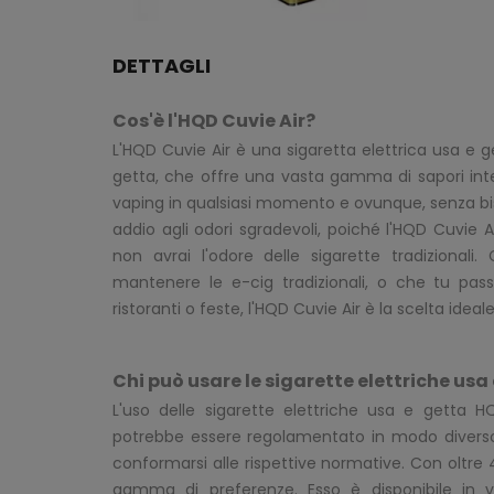
DETTAGLI
Cos'è l'HQD Cuvie Air?
L'HQD Cuvie Air è una sigaretta elettrica usa e
getta, che offre una vasta gamma di sapori inte
vaping in qualsiasi momento e ovunque, senza biso
addio agli odori sgradevoli, poiché l'HQD Cuvie
non avrai l'odore delle sigarette tradizionali
mantenere le e-cig tradizionali, o che tu pass
ristoranti o feste, l'HQD Cuvie Air è la scelta ideale
Chi può usare le sigarette elettriche usa
L'uso delle sigarette elettriche usa e getta H
potrebbe essere regolamentato in modo diverso in
conformarsi alle rispettive normative. Con oltre 4
gamma di preferenze. Esso è disponibile in v