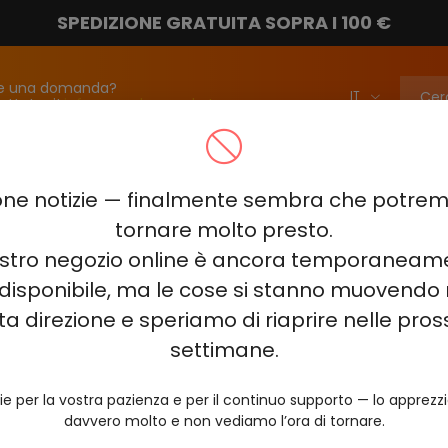
SPEDIZIONE GRATUITA SOPRA I 100 €
e una domanda?
attateci!
info@vapebarmarket.com
00
ELF BAR PI9000
ELF BAR FS18000
ELF BAR BC20000
ne notizie — finalmente sembra che potr
ELF BAR COMBO PRO 30000
ELF BAR RAYA D3 25000
ELF BAR
tornare molto presto.
nostro negozio online è ancora temporaneam
E KING 40000
ELF BAR NIC KING 30000
ELF BAR NICOTINE KI
disponibile, ma le cose si stanno muovendo 
0
VOZOL RAVE 40000
VOZOL STAR 40000
VOZOL NEON 
ta direzione e speriamo di riaprire nelle pro
JUICY JANE JJ5000
HITME HM20000
settimane.
AL FAKHER KIT CUBIC 30
ie per la vostra pazienza e per il continuo supporto — lo apprez
davvero molto e non vediamo l’ora di tornare.