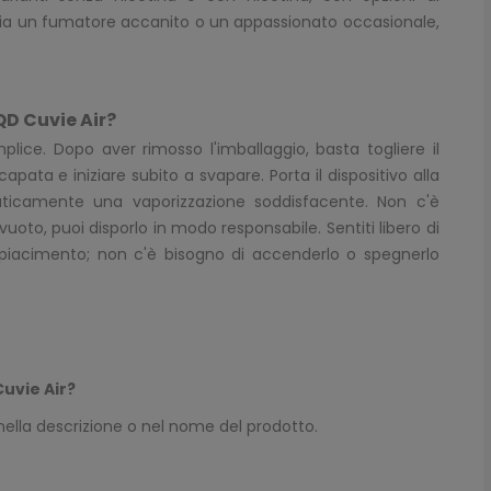
 sia un fumatore accanito o un appassionato occasionale,
QD Cuvie Air?
plice. Dopo aver rimosso l'imballaggio, basta togliere il
pata e iniziare subito a svapare. Porta il dispositivo alla
maticamente una vaporizzazione soddisfacente. Non c'è
 vuoto, puoi disporlo in modo responsabile. Sentiti libero di
uo piacimento; non c'è bisogno di accenderlo o spegnerlo
uvie Air?
nella descrizione o nel nome del prodotto.