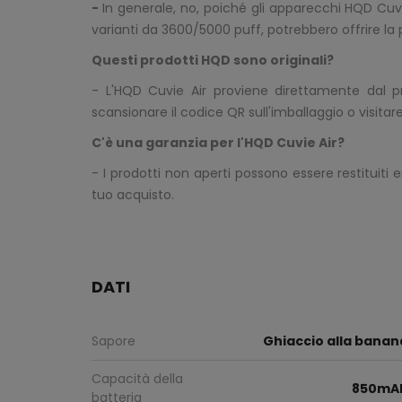
-
In generale, no, poiché gli apparecchi HQD Cuvi
varianti da 3600/5000 puff, potrebbero offrire la po
Questi prodotti HQD sono originali?
- L'HQD Cuvie Air proviene direttamente dal pro
scansionare il codice QR sull'imballaggio o visitare 
C'è una garanzia per l'HQD Cuvie Air?
- I prodotti non aperti possono essere restituiti 
tuo acquisto.
DATI
Sapore
Ghiaccio alla banan
Capacità della
850mA
batteria