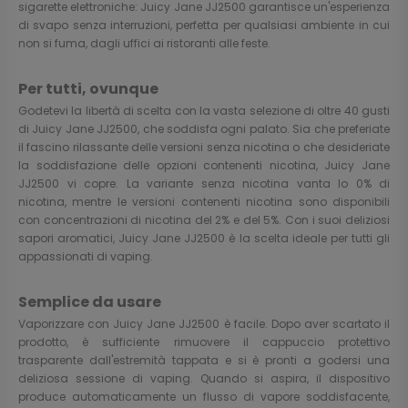
sigarette elettroniche: Juicy Jane JJ2500 garantisce un'esperienza
di svapo senza interruzioni, perfetta per qualsiasi ambiente in cui
non si fuma, dagli uffici ai ristoranti alle feste.
Per tutti, ovunque
Godetevi la libertà di scelta con la vasta selezione di oltre 40 gusti
di Juicy Jane JJ2500, che soddisfa ogni palato. Sia che preferiate
il fascino rilassante delle versioni senza nicotina o che desideriate
la soddisfazione delle opzioni contenenti nicotina, Juicy Jane
JJ2500 vi copre. La variante senza nicotina vanta lo 0% di
nicotina, mentre le versioni contenenti nicotina sono disponibili
con concentrazioni di nicotina del 2% e del 5%. Con i suoi deliziosi
sapori aromatici, Juicy Jane JJ2500 è la scelta ideale per tutti gli
appassionati di vaping.
Semplice da usare
Vaporizzare con Juicy Jane JJ2500 è facile. Dopo aver scartato il
prodotto, è sufficiente rimuovere il cappuccio protettivo
trasparente dall'estremità tappata e si è pronti a godersi una
deliziosa sessione di vaping. Quando si aspira, il dispositivo
produce automaticamente un flusso di vapore soddisfacente,