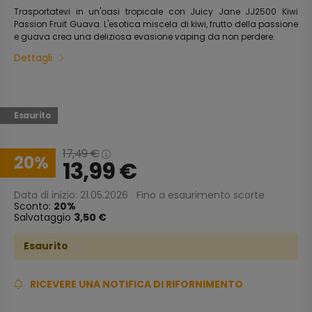
Trasportatevi in un'oasi tropicale con Juicy Jane JJ2500 Kiwi
Passion Fruit Guava. L'esotica miscela di kiwi, frutto della passione
e guava crea una deliziosa evasione vaping da non perdere.
Dettagli
Esaurito
17,49
€
20
13,99
€
Data di inizio: 21.05.2026
Fino a esaurimento scorte
Sconto:
20
Salvataggio
3,50 €
Esaurito
RICEVERE UNA NOTIFICA DI RIFORNIMENTO