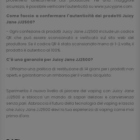
provenienti direttamente dal produttore. Per una maggiore
sicurezza, è possibile verificare l'autenticità su
www.juicyjane.com
.
Come faccio a confermare l'autenticità dei prodotti Juicy
Jane JJ2500?
- Ogni confezione di prodotti Juicy Jane JJ2500 include un codice
QR che può essere scansionato e verificato sul sito web del
produttore. Se il codice QR è stato scansionato meno di 1-2 volte, il
prodotto è autentico al 100%.
C'è una garanzia per Juicy Jane JJ2500?
- Offriamo una politica di restituzione di 14 giorni per i prodotti non
aperti, e garantiamo un rimborso per il vostro acquisto.
Sperimenta il nuovo livello di piacere del vaping con Juicy Jane
JJ2500 e sblocca un mondo di sapori deliziosi e convenienza
senza pari. Abbraccia il futuro della tecnologia del vaping e lascia
che Juicy Jane JJ2500 elevi la tua esperienza di vaping come mai
prima d'ora.