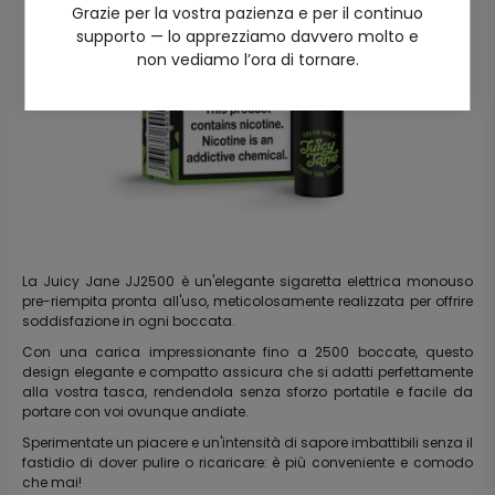
Grazie per la vostra pazienza e per il continuo
supporto — lo apprezziamo davvero molto e
non vediamo l’ora di tornare.
La Juicy Jane JJ2500 è un'elegante sigaretta elettrica monouso
pre-riempita pronta all'uso, meticolosamente realizzata per offrire
soddisfazione in ogni boccata.
Con una carica impressionante fino a 2500 boccate, questo
design elegante e compatto assicura che si adatti perfettamente
alla vostra tasca, rendendola senza sforzo portatile e facile da
portare con voi ovunque andiate.
Sperimentate un piacere e un'intensità di sapore imbattibili senza il
fastidio di dover pulire o ricaricare: è più conveniente e comodo
che mai!