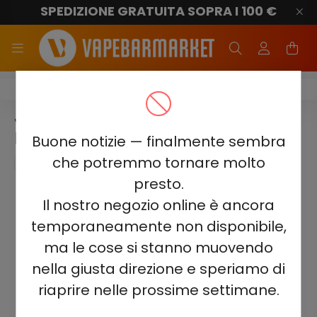
SPEDIZIONE GRATUITA SOPRA I 100 €
Juicy Jane JJ2500
JUICY JANE JJ2500 - KIWI
PASSION FRUIT GUAVA 2%
Buone notizie — finalmente sembra
che potremmo tornare molto
presto.
Il nostro negozio online è ancora
temporaneamente non disponibile,
ma le cose si stanno muovendo
nella giusta direzione e speriamo di
riaprire nelle prossime settimane.