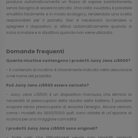
produce automaticamente un flusso di vapore soddisfacente,
senza bisogno di essere ricaricato. Una volta svuotato, è possibile
smaltirlo facilmente e in modo ecologico, rendendolo una scelta
responsabile per il pianeta. Non è necessario accendere o
spegnere il dispositivo: si attiva automaticamente quando si
inizia a inalare e si disattiva quando non viene utilizzato.
Domande frequenti
Quanta nicotina contengono i prodotti Juicy Jane JJ5500?
- Il contenuto di nicotina è chiaramente indicato nella descrizione
o nel nome del prodotto.
Può Juicy Jane JJ5500 essere caricato?
- Juicy Jane JJ5500 è un dispositivo monouso, che elimina la
necessità di preoccuparsi della durata della batteria. È possibile
svapare senza preoccuparsi di esaurire l'energia. Alcune versioni,
come i modelli da 3600/5000 puff, sono dotate di un'opzione di
ricarica per una maggiore comodità.
I prodotti Juicy Jane JJ5500 sono originali?
- Siate certi che ElfBarMarket vende solo prodotti originali