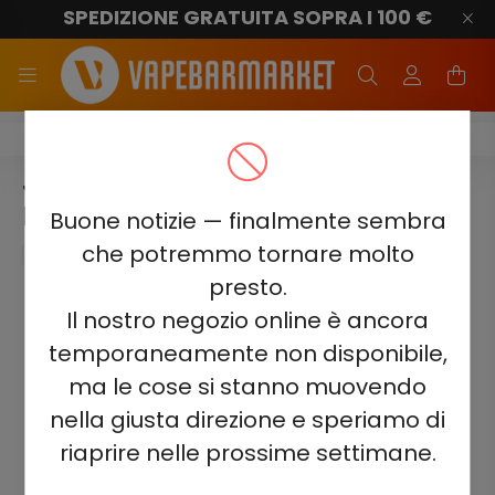
SPEDIZIONE GRATUITA SOPRA I 100 €
Juicy Jane JJ5500
JUICY JANE JJ5500 - JUICY
PEACH 5%
Buone notizie — finalmente sembra
che potremmo tornare molto
presto.
Il nostro negozio online è ancora
temporaneamente non disponibile,
ma le cose si stanno muovendo
nella giusta direzione e speriamo di
riaprire nelle prossime settimane.