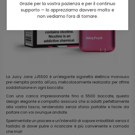
Grazie per la vostra pazienza e per il continuo
supporto — lo apprezziamo davvero molto e
non vediamo l’ora di tornare.
La Juicy Jane JJ5500 è un'elegante sigaretta elettrica monouso
pre-riempita pronta all'uso, meticolosamente realizzata per offrire
soddisfazione in ogni boccata.
Con una carica impressionante fino a 5500 boccate, questo
design elegante e compatto assicura che si adatti perfettamente
alla vostra tasca, rendendola senza sforzo portatile e facile da
portare con voi ovunque andiate.
Sperimentate un piacere e un'intensità di sapore imbattibili senza il
fastidio di dover pulire o ricaricare: è più conveniente e comodo
che mai!