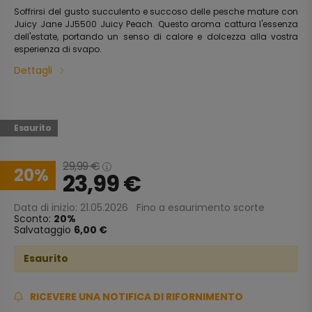
Soffrirsi del gusto succulento e succoso delle pesche mature con
Juicy Jane JJ5500 Juicy Peach. Questo aroma cattura l'essenza
dell'estate, portando un senso di calore e dolcezza alla vostra
esperienza di svapo.
Dettagli
Esaurito
29,99
€
20
23,99
€
Data di inizio: 21.05.2026
Fino a esaurimento scorte
Sconto:
20
Salvataggio
6,00 €
Esaurito
RICEVERE UNA NOTIFICA DI RIFORNIMENTO