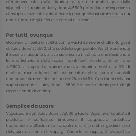
all'inconveniente della ricarica e della manutenzione delle
sigarette elettroniche: Juicy Jane JJ5500 garantisce un'esperienza
di svapo senza interruzioni, perfetta per qualsiasi ambiente in cui
non si fuma, dagli uffici ai ristoranti alle feste.
Per tutti, ovunque
Godetevi la libertà di scelta con la vasta selezione di oltre 40 gusti
di Juicy Jane JJ5500, che soddisfa ogni palato. Sia che preferiate
il fascino rilassante delle versioni senza nicotina o che desideriate
la soddisfazione delle opzioni contenenti nicotina, Juicy Jane
JJ5500 vi copre. La variante senza nicotina vanta lo 0% di
nicotina, mentre le versioni contenenti nicotina sono disponibili
con concentrazioni di nicotina del 2% e del 5%. Con i suoi deliziosi
sapori aromatici, Juicy Jane JJ5500 è la scelta ideale per tutti gli
appassionati di vaping.
Semplice da usare
Vaporizzare con Juicy Jane JJ5500 è facile. Dopo aver scartato il
prodotto, è sufficiente rimuovere il cappuccio protettivo
trasparente dall'estremità tappata e si è pronti a godersi una
deliziosa sessione di vaping. Quando si aspira, il dispositivo