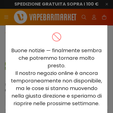
SPEDIZIONE GRATUITA SOPRA I 100 €
ELF BAR 3600
SCRIVI UNA RECENSIONE SUL
Buone notizie — finalmente sembra
PRODOTTO
che potremmo tornare molto
presto.
ELF BAR 3600 - Sour Apple 5% - Ricaricabile
Il nostro negozio online è ancora
temporaneamente non disponibile,
Solo i clienti registrati che hanno acquistato il prodotto
ma le cose si stanno muovendo
nell'ultimo 12 mese possono scrivere un'opinione.
nella giusta direzione e speriamo di
Nome
riaprire nelle prossime settimane.