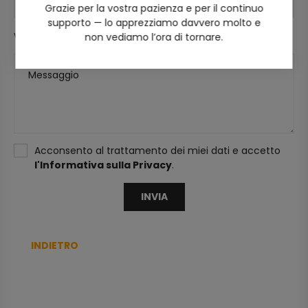
Email
Grazie per la vostra pazienza e per il continuo
supporto — lo apprezziamo davvero molto e
non vediamo l’ora di tornare.
Valutazione:
Messaggio
Acconsento al trattamento dei miei dati e accetto
l'Informativa sulla Privacy
.
INVIA
INDIETRO