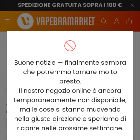
SPEDIZIONE GRATUITA SOPRA I 100 €
Beco Pro 6000
SCRIVI UNA RECENSIONE SUL
Buone notizie — finalmente sembra
PRODOTTO
che potremmo tornare molto
presto.
Beco Pro 6000 - Watermelon Ice 2%
Il nostro negozio online è ancora
temporaneamente non disponibile,
Solo i clienti registrati che hanno acquistato il prodotto
ma le cose si stanno muovendo
nell'ultimo 12 mese possono scrivere un'opinione.
nella giusta direzione e speriamo di
Nome
riaprire nelle prossime settimane.