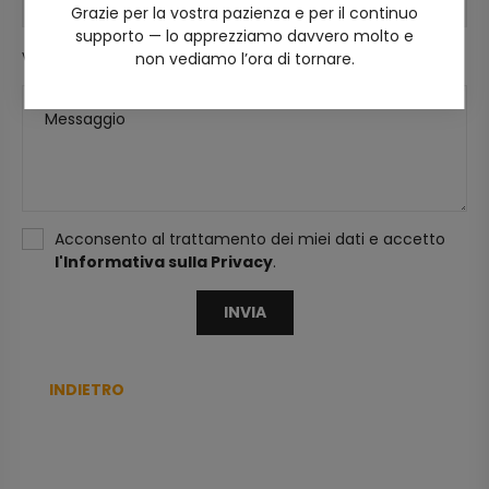
Email
Grazie per la vostra pazienza e per il continuo
supporto — lo apprezziamo davvero molto e
non vediamo l’ora di tornare.
Valutazione:
Messaggio
Acconsento al trattamento dei miei dati e accetto
l'Informativa sulla Privacy
.
INVIA
INDIETRO