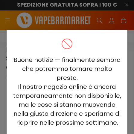
SPEDIZIONE GRATUITA SOPRA I 100 €
Fumot RandM Tornado E-Liquid
FUMOT RANDM TORNADO -
STRAWBERRY RASPBERRY
Buone notizie — finalmente sembra
CHERRY ICE 20MG NIC SALT E-
che potremmo tornare molto
LIQUID 10ML
presto.
Il nostro negozio online è ancora
temporaneamente non disponibile,
ma le cose si stanno muovendo
nella giusta direzione e speriamo di
riaprire nelle prossime settimane.