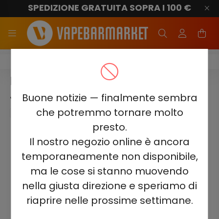
SPEDIZIONE GRATUITA SOPRA I 100 €
Elf Bar Planet 25000
ELF BAR PLANET 25000 -
JASMINE RASPBERRY 5%
Buone notizie — finalmente sembra
che potremmo tornare molto
presto.
Il nostro negozio online è ancora
temporaneamente non disponibile,
ma le cose si stanno muovendo
nella giusta direzione e speriamo di
riaprire nelle prossime settimane.