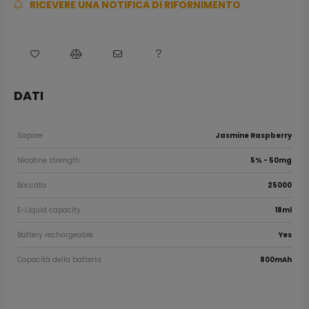
RICEVERE UNA NOTIFICA DI RIFORNIMENTO
DATI
Sapore
Jasmine Raspberry
Nicotine strength
5% - 50mg
Boccata
25000
E-Liquid capacity
18ml
Battery rechargeable
Yes
Capacità della batteria
800mAh