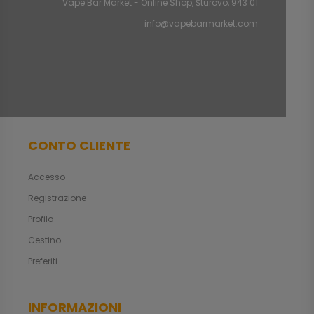
Vape Bar Market - Online Shop, Štúrovo, 943 01
info@vapebarmarket.com
CONTO CLIENTE
Accesso
Registrazione
Profilo
Cestino
Preferiti
INFORMAZIONI