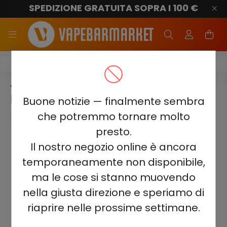
SPEDIZIONE GRATUITA SOPRA I 100 €
Juicy Jane JJ12000
JUICY JANE JJ12000 - MIAMI
MINT 5%
Buone notizie — finalmente sembra
che potremmo tornare molto
presto.
Il nostro negozio online è ancora
temporaneamente non disponibile,
ma le cose si stanno muovendo
nella giusta direzione e speriamo di
riaprire nelle prossime settimane.