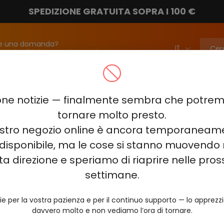
SPEDIZIONE GRATUITA SOPRA I 100 €
e una domanda?
attateci!
info@vapebarmarket.com
00
ELF BAR PI9000
ELF BAR FS18000
ELF BAR BC20000
ne notizie — finalmente sembra che potr
ELF BAR COMBO PRO 30000
ELF BAR RAYA D3 25000
ELF BAR
tornare molto presto.
nostro negozio online è ancora temporaneam
E KING 40000
ELF BAR NIC KING 30000
ELF BAR NICOTINE KI
disponibile, ma le cose si stanno muovendo 
0
VOZOL RAVE 40000
VOZOL STAR 40000
VOZOL NEON 
ta direzione e speriamo di riaprire nelle pro
JUICY JANE JJ5000
HITME HM20000
settimane.
AL FAKHER KIT CUBIC 30
ie per la vostra pazienza e per il continuo supporto — lo apprez
davvero molto e non vediamo l’ora di tornare.