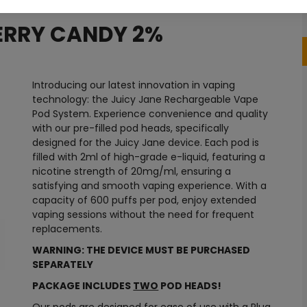
HERRY CANDY 2%
Introducing our latest innovation in vaping
technology: the Juicy Jane Rechargeable Vape
Pod System. Experience convenience and quality
with our pre-filled pod heads, specifically
designed for the Juicy Jane device. Each pod is
filled with 2ml of high-grade e-liquid, featuring a
nicotine strength of 20mg/ml, ensuring a
satisfying and smooth vaping experience. With a
capacity of 600 puffs per pod, enjoy extended
vaping sessions without the need for frequent
replacements.
WARNING: THE DEVICE MUST BE PURCHASED
SEPARATELY
PACKAGE INCLUDES
TWO
POD HEADS!