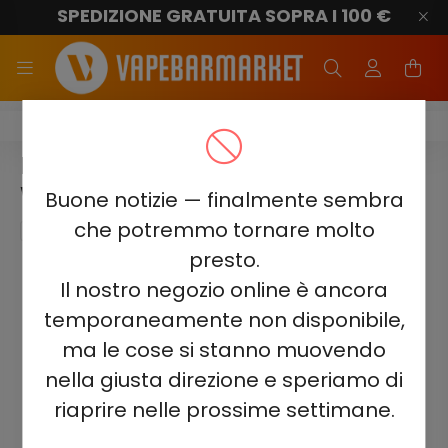
SPEDIZIONE GRATUITA SOPRA I 100 €
Elf Bar Nic King 30000
ELF BAR NIC KING 30000 -
WATERMELON ICE 5%
Buone notizie — finalmente sembra
che potremmo tornare molto
presto.
Il nostro negozio online è ancora
temporaneamente non disponibile,
ma le cose si stanno muovendo
nella giusta direzione e speriamo di
riaprire nelle prossime settimane.