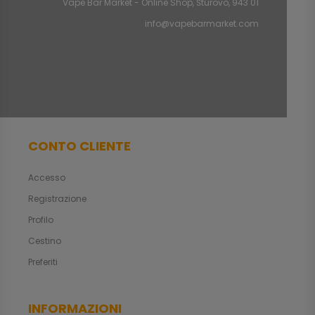
Vape Bar Market - Online Shop, Štúrovo, 943 01
info@vapebarmarket.com
CONTO CLIENTE
Accesso
Registrazione
Profilo
Cestino
Preferiti
INFORMAZIONI