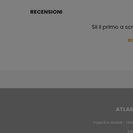
RECENSIONI
Sii il primo a s
R
ATLAS
Vape Bar Market - Onli
in