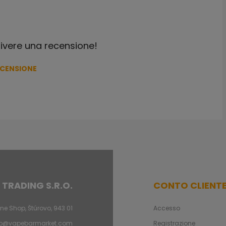
crivere una recensione!
ECENSIONE
 TRADING S.R.O.
CONTO CLIENT
ne Shop, Štúrovo, 943 01
Accesso
fo@vapebarmarket.com
Registrazione