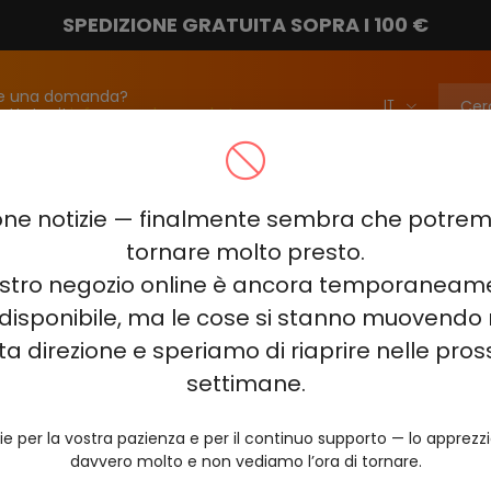
SPEDIZIONE GRATUITA SOPRA I 100 €
e una domanda?
attateci!
info@vapebarmarket.com
00
ELF BAR PI9000
ELF BAR FS18000
ELF BAR BC20000
ne notizie — finalmente sembra che potr
ELF BAR COMBO PRO 30000
ELF BAR RAYA D3 25000
ELF BAR
tornare molto presto.
nostro negozio online è ancora temporaneam
E KING 40000
ELF BAR NIC KING 30000
ELF BAR NICOTINE KI
disponibile, ma le cose si stanno muovendo 
0
VOZOL RAVE 40000
VOZOL STAR 40000
VOZOL NEON 
ta direzione e speriamo di riaprire nelle pro
JUICY JANE JJ5000
HITME HM20000
settimane.
AL FAKHER KIT CUBIC 30
ie per la vostra pazienza e per il continuo supporto — lo apprez
davvero molto e non vediamo l’ora di tornare.