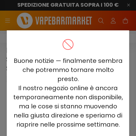
SPEDIZIONE GRATUITA SOPRA I 100 €
Elf Bar ELFLIQ E-Liquid
ELF BAR ELFLIQ – BLUEBERRY
SOUR RASPBERRY 20MG NIC
Buone notizie — finalmente sembra
SALT E-LIQUID 10ML
che potremmo tornare molto
presto.
Il nostro negozio online è ancora
temporaneamente non disponibile,
ma le cose si stanno muovendo
nella giusta direzione e speriamo di
riaprire nelle prossime settimane.