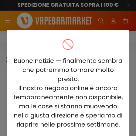
SPEDIZIONE GRATUITA SOPRA I 100 €
Elf Bar ELFLIQ E-Liquid
ELF BAR ELFLIQ – BANANA ICE
20MG NIC SALT E-LIQUID 10ML
Buone notizie — finalmente sembra
che potremmo tornare molto
presto.
Il nostro negozio online è ancora
temporaneamente non disponibile,
ma le cose si stanno muovendo
nella giusta direzione e speriamo di
riaprire nelle prossime settimane.