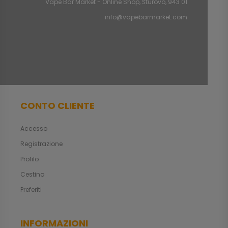
Vape Bar Market - Online Shop, Štúrovo, 943 01
info@vapebarmarket.com
CONTO CLIENTE
Accesso
Registrazione
Profilo
Cestino
Preferiti
INFORMAZIONI