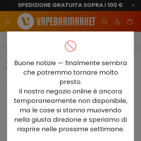
SPEDIZIONE GRATUITA SOPRA I 100 €
Elf Bar ELFLIQ E-Liquid
ELF BAR ELFLIQ – STRAWBERRY
ICE 20MG NIC SALT E-LIQUID
Buone notizie — finalmente sembra
10ML
che potremmo tornare molto
presto.
Il nostro negozio online è ancora
temporaneamente non disponibile,
ma le cose si stanno muovendo
nella giusta direzione e speriamo di
riaprire nelle prossime settimane.